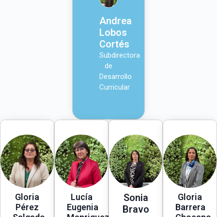
Andrea
Lobos
Cortés
Subdirectora
de
Desarrollo
Curricular
Gloria
Lucía
Sonia
Gloria
Pérez
Eugenia
Barrera
Bravo