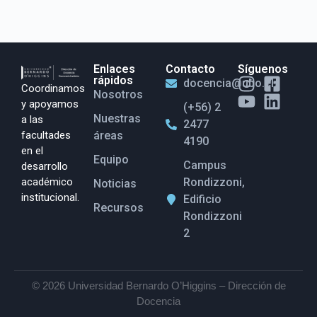
Enlaces
Contacto
Síguenos
rápidos
docencia@ubo.cl
Coordinamos
Nosotros
y apoyamos
(+56) 2
Nuestras
a las
2477
facultades
áreas
4190
en el
Equipo
Campus
desarrollo
académico
Rondizzoni,
Noticias
institucional.
Edificio
Recursos
Rondizzoni
2
© 2026 Universidad Bernardo O’Higgins – Dirección de
Docencia